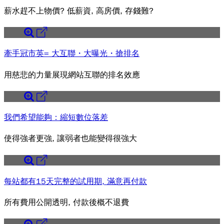
薪水趕不上物價? 低薪資, 高房價, 存錢難?
牽手冠市英= 大互聯・大曝光・搶排名
用慈悲的力量展現網站互聯的排名效應
我們希望能夠：縮短數位落差
使得強者更強, 讓弱者也能變得很強大
每站都有15天完整的試用期, 滿意再付款
所有費用公開透明, 付款後概不退費