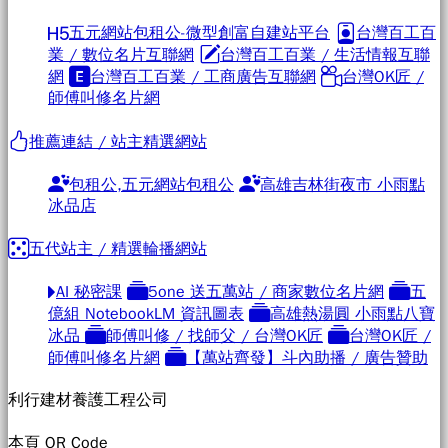
五元網站包租公-微型創富自建站平台
台灣百工百
業 / 數位名片互聯網
台灣百工百業 / 生活情報互聯
網
台灣百工百業 / 工商廣告互聯網
台灣OK匠 /
師傅叫修名片網
推薦連結 / 站主精選網站
包租公,五元網站包租公
高雄吉林街夜市 小雨點
冰品店
五代站主 / 精選輪播網站
AI 秘密課
5one 送五萬站 / 商家數位名片網
五
億組 NotebookLM 資訊圖表
高雄熱湯圓 小雨點八寶
冰品
師傅叫修 / 找師父 / 台灣OK匠
台灣OK匠 /
師傅叫修名片網
【萬站齊發】斗內助播 / 廣告贊助
利行建材養護工程公司
本頁 QR Code