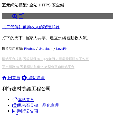
五元網站標配: 全站 HTTPS 安全鎖
【二代傳】被動收入的秘密武器
打下的天下, 自家人共享。建立永續被動收入流。
圖片引用來源
:
Pixabay
/
Unsplash
/
LovePik
開站平台提供,系統開發 © Tiger老師 / 網業發展研究工作室
平台服務 © 五元網站包租公-微型創富自建站平台
回首頁
網站管理
利行建材養護工程公司
本站首頁
拋光石英磚、晶化處理
利行公告項