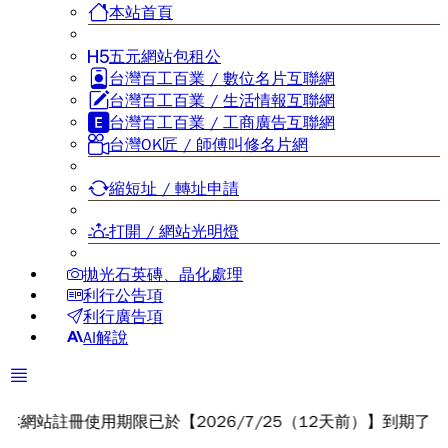
本站首頁
五元網站包租公
台灣百工百業 / 數位名片互聯網
台灣百工百業 / 生活情報互聯網
台灣百工百業 / 工商廣告互聯網
台灣OK匠 / 師傅叫修名片網
縮短址 / 轉址申請
打開 / 網站光明燈
拋光石英磚、晶化處理
利行公告項
利行廣告項
AI解說
註冊使用期限已於【2026/7/25（12天前）】到期了，請