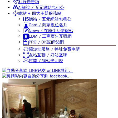
利行廣告項
AI解說 / 五元網站包租公
總站 + 四大主題服務站
總站 / 五元網站包租公
Card / 商家數位名片
News / 在地生活情報站
EDM / 工商廣告互聯網
PRO / OK匠師父網
縮短址服務 / 轉址免費申請
友站互聯 / 好站互聯
打開 / 網站光明燈